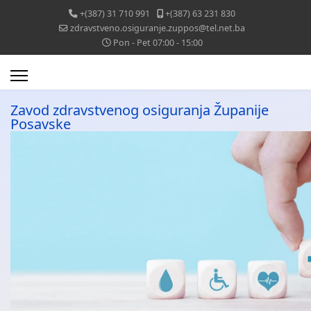
+(387) 31 710 991
+(387) 63 231 830
zdravstveno.osiguranje.zuppos@tel.net.ba
Pon - Pet 07:00 - 15:00
Zavod zdravstvenog osiguranja Županije
Posavske