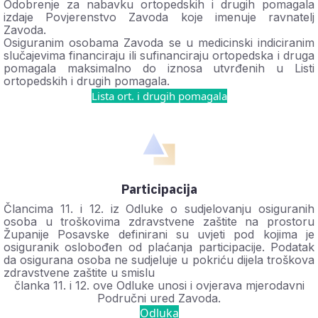
Odobrenje za nabavku ortopedskih i drugih pomagala
izdaje Povjerenstvo Zavoda koje imenuje ravnatelj
Zavoda.
Osiguranim osobama Zavoda se u medicinski indiciranim
slučajevima financiraju ili sufinanciraju ortopedska i druga
pomagala maksimalno do iznosa utvrđenih u Listi
ortopedskih i drugih pomagala.
Lista ort. i drugih pomagala
Participacija
Člancima 11. i 12. iz Odluke o sudjelovanju osiguranih
osoba u troškovima zdravstvene zaštite na prostoru
Županije Posavske definirani su uvjeti pod kojima je
osiguranik oslobođen od plaćanja participacije. Podatak
da osigurana osoba ne sudjeluje u pokriću dijela troškova
zdravstvene zaštite u smislu
članka 11. i 12. ove Odluke unosi i ovjerava mjerodavni
Područni ured Zavoda.
Odluka