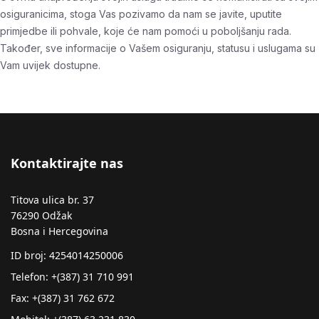
osiguranicima, stoga Vas pozivamo da nam se javite, uputite
primjedbe ili pohvale, koje će nam pomoći u poboljšanju rada.
Također, sve informacije o Vašem osiguranju, statusu i uslugama su
Vam uvijek dostupne.
Kontaktirajte nas
Titova ulica br. 37
76290 Odžak
Bosna i Hercegovina
ID broj: 4254014250006
Telefon: +(387) 31 710 991
Fax: +(387) 31 762 672