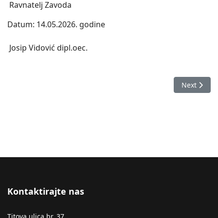
Ravnatelj Zavoda
Datum: 14.05.2026. godine
Josip Vidović dipl.oec.
Next articl
Next
Kontaktirajte nas
Titova ulica br. 37