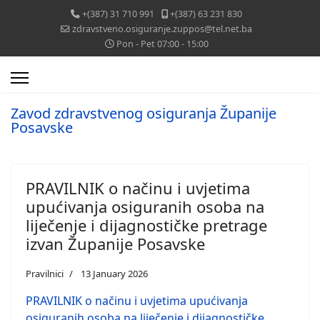
+(387) 31 710 991
+(387) 63 231 830
zdravstveno.osiguranje.zuppos@tel.net.ba
Pon - Pet 07:00 - 15:00
Zavod zdravstvenog osiguranja Županije
Posavske
PRAVILNIK o načinu i uvjetima
upućivanja osiguranih osoba na
liječenje i dijagnostičke pretrage
izvan Županije Posavske
Pravilnici
13 January 2026
PRAVILNIK o načinu i uvjetima upućivanja
osiguranih osoba na liječenje i dijagnostičke