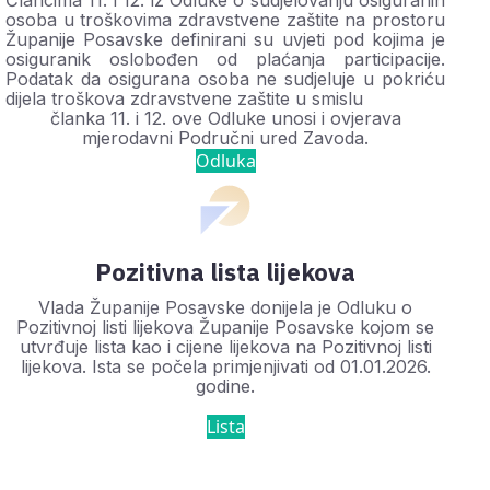
Člancima 11. i 12. iz Odluke o sudjelovanju osiguranih
osoba u troškovima zdravstvene zaštite na prostoru
Županije Posavske definirani su uvjeti pod kojima je
osiguranik oslobođen od plaćanja participacije.
Podatak da osigurana osoba ne sudjeluje u pokriću
dijela troškova zdravstvene zaštite u smislu
članka 11. i 12. ove Odluke unosi i ovjerava
mjerodavni Područni ured Zavoda.
Odluka
Pozitivna lista lijekova
Vlada Županije Posavske donijela je Odluku o
Pozitivnoj listi lijekova Županije Posavske kojom se
utvrđuje lista kao i cijene lijekova na Pozitivnoj listi
lijekova. Ista se počela primjenjivati od 01.01.2026.
godine.
Lista