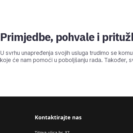
Primjedbe, pohvale i prituž
U svrhu unapređenja svojih usluga trudimo se komuni
koje će nam pomoći u poboljšanju rada. Također, sv
Kontaktirajte nas
Titova ulica br. 37