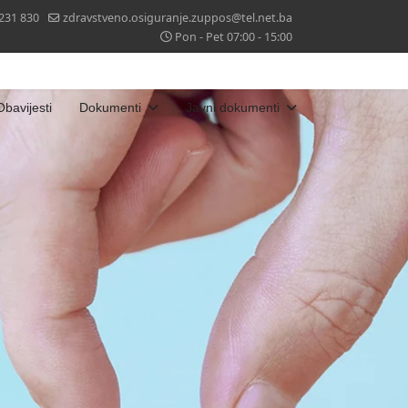
 231 830
zdravstveno.osiguranje.zuppos@tel.net.ba
Pon - Pet 07:00 - 15:00
Obavijesti
Dokumenti
Javni dokumenti