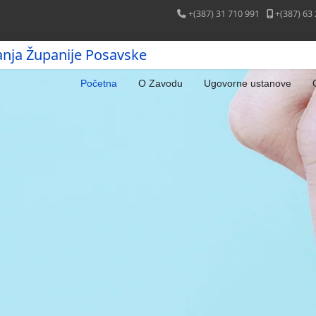
+(387) 31 710 991
+(387) 63
anja Županije Posavske
Početna
O Zavodu
Ugovorne ustanove