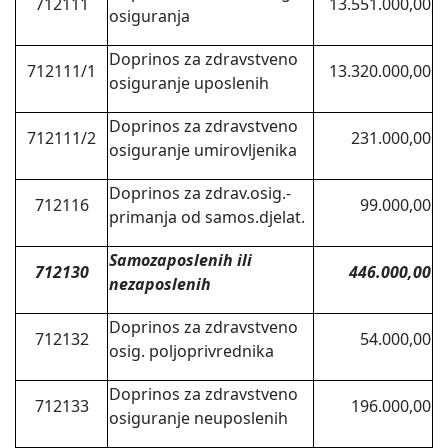
712111
13.551.000,00
osiguranja
Doprinos za zdravstveno
712111/1
13.320.000,00
osiguranje uposlenih
Doprinos za zdravstveno
712111/2
231.000,00
osiguranje umirovljenika
Doprinos za zdrav.osig.-
712116
99.000,00
primanja od samos.djelat.
Samozaposlenih ili
712130
446.000,00
nezaposlenih
Doprinos za zdravstveno
712132
54.000,00
osig. poljoprivrednika
Doprinos za zdravstveno
712133
196.000,00
osiguranje neuposlenih