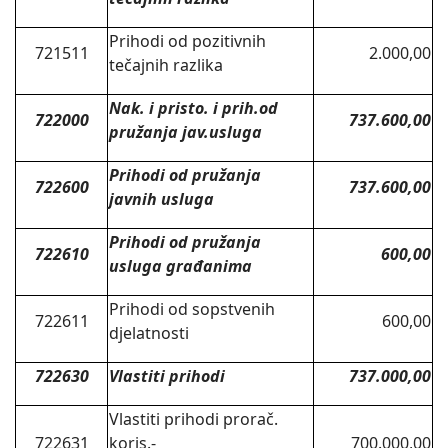
Prihodi od pozitivnih
721511
2.000,00
tečajnih razlika
Nak. i pristo. i prih.od
722000
737.600,00
pružanja jav.usluga
Prihodi od pružanja
722600
737.600,00
javnih usluga
Prihodi od pružanja
722610
600,00
usluga građanima
Prihodi od sopstvenih
722611
600,00
djelatnosti
722630
Vlastiti prihodi
737.000,00
Vlastiti prihodi prorač.
722631
koris.-
700.000,00