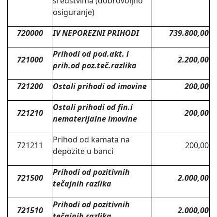
sredstvima (dobrovoljno
osiguranje)
720000
IV NEPOREZNI PRIHODI
739.800,00
Prihodi od pod.akt. i
721000
2.200,00
prih.od poz.teč.razlika
721200
Ostali prihodi od imovine
200,00
Ostali prihodi od fin.i
721210
200,00
nematerijalne imovine
Prihod od kamata na
721211
200,00
depozite u banci
Prihodi od pozitivnih
721500
2.000,00
tečajnih razlika
Prihodi od pozitivnih
721510
2.000,00
tečajnih razlika