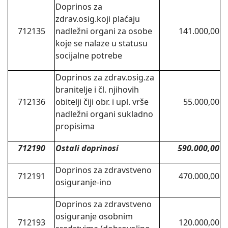
Doprinos za
zdrav.osig.koji plaćaju
712135
nadležni organi za osobe
141.000,00
koje se nalaze u statusu
socijalne potrebe
Doprinos za zdrav.osig.za
branitelje i čl. njihovih
712136
obitelji čiji obr. i upl. vrše
55.000,00
nadležni organi sukladno
propisima
712190
Ostali doprinosi
590.000,00
Doprinos za zdravstveno
712191
470.000,00
osiguranje-ino
Doprinos za zdravstveno
osiguranje osobnim
712193
120.000,00