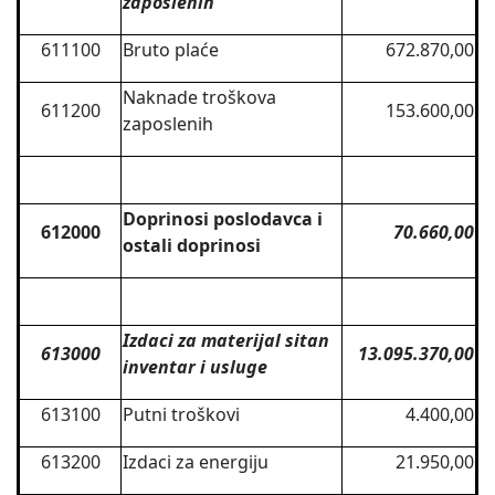
zaposlenih
611100
Bruto plaće
672.870,00
Naknade troškova
611200
153.600,00
zaposlenih
Doprinosi poslodavca i
612000
70.660,00
ostali doprinosi
Izdaci za materijal sitan
613000
13.095.370,00
inventar i usluge
613100
Putni troškovi
4.400,00
613200
Izdaci za energiju
21.950,00