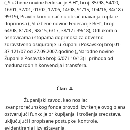
(„Službene novine Federacije BiH“, broj: 35/98, 54/00,
16/01, 37/01, 01/02, 17/06, 14/08, 91/15, 104/16, 34/18 i
99/19), Pravilnikom o načinu obračunavanja i uplate
doprinosa („Službene novine Federacije BiH“, broj:
64/08, 81/08 , 98/15, 6/17, 38/17 i 39/18), Odlukom o
osnovicama i stopama doprinosa za obvezno
zdravstveno osiguranje u Županiji Posavskoj broj 01-
37-121/07 od 27.09.2007.godine („Narodne novine
Županije Posavske broj: 6/07 i 10/13) i prihoda od
međunarodnih konvencija i transfera.
Član 4.
Županijski zavod, kao nosilac
izvanproračunskog fonda provodi izvršenje ovog plana
ostvarujući funkcije prikupljanja i trošenja sredstava,
uključujući i propisane postupke kontrole,
evidentiranja i izvještavanja.