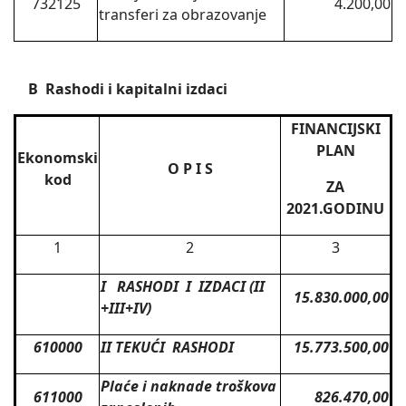
732125
4.200,00
transferi za obrazovanje
B Rashodi i kapitalni izdaci
FINANCIJSKI
PLAN
Ekonomski
O P I S
kod
ZA
2021.GODINU
1
2
3
I RASHODI I IZDACI (II
15.830.000,00
+III+IV)
610000
II TEKUĆI RASHODI
15.773.500,00
Plaće i naknade troškova
611000
826.470,00