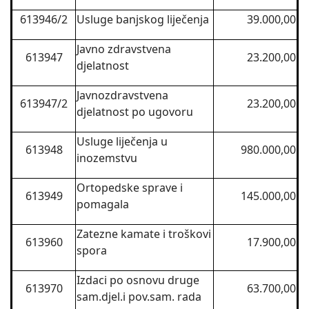
613946/2
Usluge banjskog liječenja
39.000,00
Javno zdravstvena
613947
23.200,00
djelatnost
Javnozdravstvena
613947/2
23.200,00
djelatnost po ugovoru
Usluge liječenja u
613948
980.000,00
inozemstvu
Ortopedske sprave i
613949
145.000,00
pomagala
Zatezne kamate i troškovi
613960
17.900,00
spora
Izdaci po osnovu druge
613970
63.700,00
sam.djel.i pov.sam. rada