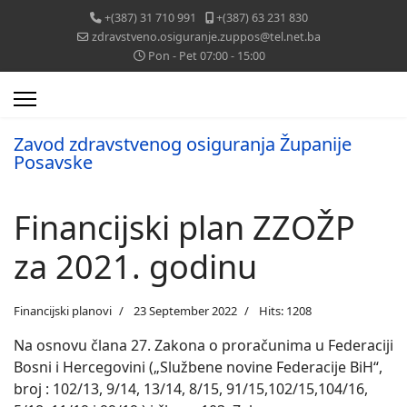
+(387) 31 710 991
+(387) 63 231 830
zdravstveno.osiguranje.zuppos@tel.net.ba
Pon - Pet 07:00 - 15:00
Zavod zdravstvenog osiguranja Županije
Posavske
Financijski plan ZZOŽP
za 2021. godinu
Financijski planovi
23 September 2022
Hits: 1208
Na osnovu člana 27. Zakona o proračunima u Federaciji
Bosni i Hercegovini („Službene novine Federacije BiH“,
broj : 102/13, 9/14, 13/14, 8/15, 91/15,102/15,104/16,