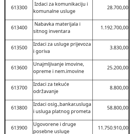
Izdaci za komunikaciju i
613300
28.700,00
komunalne usluge
Nabavka materijala i
613400
1.192.700,00
sitnog inventara
Izdaci za usluge prijevoza
613500
3.830,00
i goriva
Unajmljivanje imovine,
613600
25.200,00
opreme i nem.imovine
Izdaci za tekuće
613700
8.800,00
održavanje
Izdaci osig.,bankar.usluga
613800
58.800,00
i usluga platnog prometa
Ugovorene i druge
613900
11.750.910,00
posebne usluge