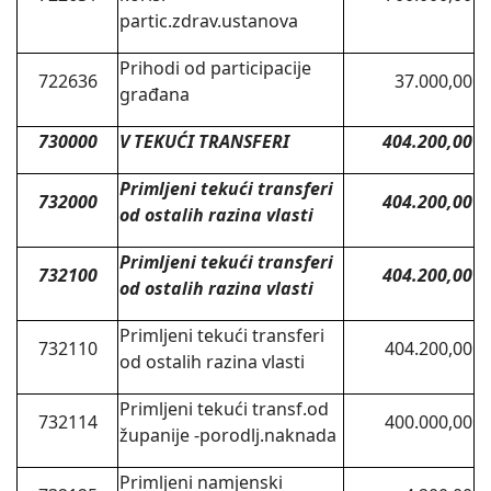
partic.zdrav.ustanova
Prihodi od participacije
722636
37.000,00
građana
730000
V
TEKU
Ć
I
TRANSFERI
404.200,00
Primljeni
teku
ć
i
transferi
732000
404.200,00
od
ostalih
razina
vlasti
Primljeni
teku
ć
i
transferi
732100
404.200,00
od
ostalih
razina
vlasti
Primljeni tekući transferi
732110
404.200,00
od ostalih razina vlasti
Primljeni tekući transf.od
732114
400.000,00
županije -porodlj.naknada
Primljeni namjenski