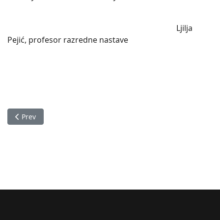
Ljilja
Pejić, profesor razredne nastave
Previous article: Financijski plan ZZOŽP za 2022. godinu
Prev