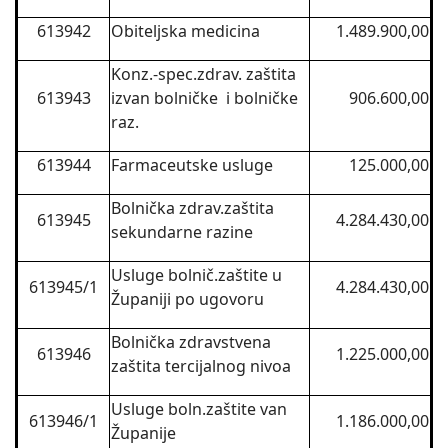
613942
Obiteljska medicina
1.489.900,00
Konz.-spec.zdrav. zaštita
613943
izvan bolničke i bolničke
906.600,00
raz.
613944
Farmaceutske usluge
125.000,00
Bolnička zdrav.zaštita
613945
4.284.430,00
sekundarne razine
Usluge bolnič.zaštite u
613945/1
4.284.430,00
Županiji po ugovoru
Bolnička zdravstvena
613946
1.225.000,00
zaštita tercijalnog nivoa
Usluge boln.zaštite van
613946/1
1.186.000,00
Županije