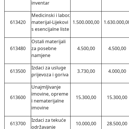
inventar
Medicinski i labor.
613420
materijal-Lijekovi
1.500.000,00
1.630.000,0
s esencijalne liste
Ostali materijali
613480
za posebne
4.500,00
4.500,00
namjene
Izdaci za usluge
613500
3.730,00
4.000,00
prijevoza i goriva
Unajmljivanje
imovine, opreme
613600
15.300,00
15.300,00
i nematerijalne
imovine
Izdaci za tekuće
613700
10.000,00
28.500,00
održavanje