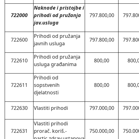
Naknade i pristojbe i
722000
prihodi od pružanja
797.800,00
797.80
jav.usluga
Prihodi od pružanja
722600
797.800,00
797.80
javnih usluga
Prihodi od pružanja
722610
800,00
800,
usluga građanima
Prihodi od
722611
sopstvenih
800,00
800,
djelatnosti
722630
Vlastiti prihodi
797.000,00
797.00
Vlastiti prihodi
722631
prorač. koriš.-
750.000,00
750.00
partic.zdrav.ustanova