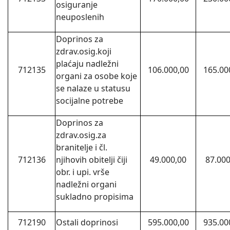
osiguranje
neuposlenih
Doprinos za
zdrav.osig.koji
plaćaju nadležni
712135
106.000,00
165.00
organi za osobe koje
se nalaze u statusu
socijalne potrebe
Doprinos za
zdrav.osig.za
branitelje i čl.
712136
njihovih obitelji čiji
49.000,00
87.000
obr. i upi. vrše
nadležni organi
sukladno propisima
712190
Ostali doprinosi
595.000,00
935.00