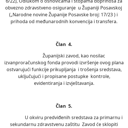
6/22), Odlukom o osnovicama i stopama doprinosa za
obvezno zdravstveno osiguranje u Županiji Posavskoj
(„Narodne novine Županije Posavske broj: 17/23 ) i
prihoda od međunarodnih konvencija i transfera.
Član 4.
Županijski zavod, kao nosilac
izvanproračunskog fonda provodi izvršenje ovog plana
ostvarujući funkcije prikupljanja i trošenja sredstava,
uključujući i propisane postupke kontrole,
evidentiranja i izvještavanja.
Član 5.
U okviru predviđenih sredstava za primarnu i
sekundarnu zdravstvenu zaštitu Zavod će sklopiti