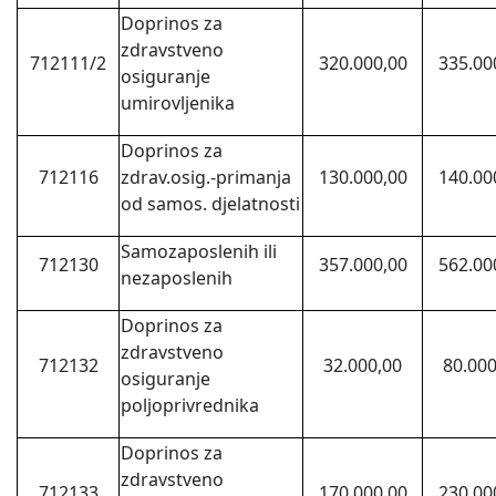
Doprinos za
zdravstveno
712111/2
320.000,00
335.00
osiguranje
umirovljenika
Doprinos za
712116
zdrav.osig.-primanja
130.000,00
140.00
od samos. djelatnosti
Samozaposlenih ili
712130
357.000,00
562.00
nezaposlenih
Doprinos za
zdravstveno
712132
32.000,00
80.000
osiguranje
poljoprivrednika
Doprinos za
zdravstveno
712133
170.000,00
230.00