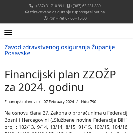
+(387) 31 710 991
+(387) 63 231 830
zdravstveno.osiguranje.zuppos@tel.net.ba
Pon - Pet 07:00 - 15:00
Zavod zdravstvenog osiguranja Županije
Posavske
Financijski plan ZZOŽP
za 2024. godinu
Financijski planovi
07 February 2024
Hits: 790
Na osnovu člana 27. Zakona o proračunima u Federaciji
Bosni i Hercegovini („Službene novine Federacije BiH“,
broj : 102/13, 9/14, 13/14, 8/15, 91/15, 102/15, 104/16,