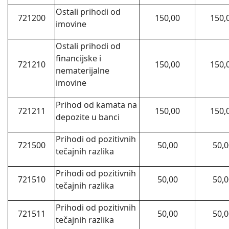
Ostali prihodi od
721200
150,00
150,
imovine
Ostali prihodi od
financijske i
721210
150,00
150,
nematerijalne
imovine
Prihod od kamata na
721211
150,00
150,
depozite u banci
Prihodi od pozitivnih
721500
50,00
50,0
tečajnih razlika
Prihodi od pozitivnih
721510
50,00
50,0
tečajnih razlika
Prihodi od pozitivnih
721511
50,00
50,0
tečajnih razlika