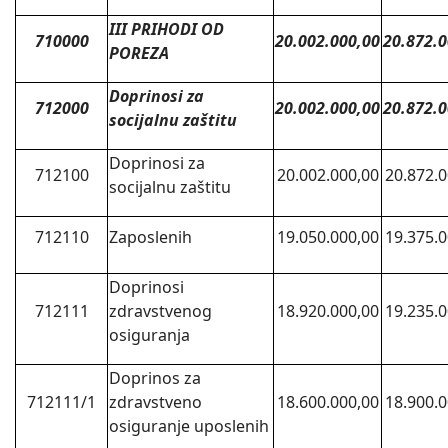
III PRIHODI OD
710000
20.002.000,00
20.872.0
POREZA
Doprinosi za
712000
20.002.000,00
20.872.0
socijalnu zaštitu
Doprinosi za
712100
20.002.000,00
20.872.0
socijalnu zaštitu
712110
Zaposlenih
19.050.000,00
19.375.0
Doprinosi
712111
zdravstvenog
18.920.000,00
19.235.0
osiguranja
Doprinos za
712111/1
zdravstveno
18.600.000,00
18.900.0
osiguranje uposlenih