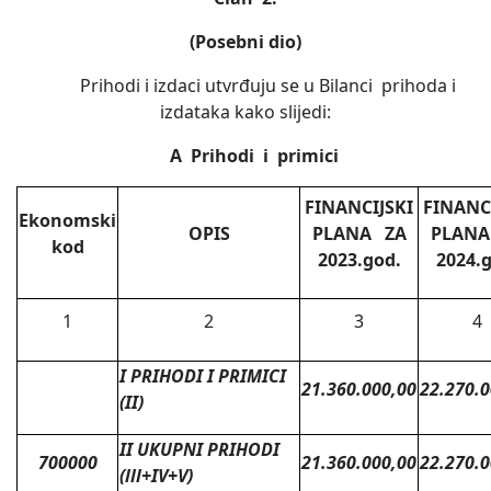
(Posebni dio)
Prihodi i izdaci utvrđuju se u Bilanci prihoda i
izdataka kako slijedi:
A Prihodi i primici
FINANCIJSKI
FINANC
Ekonomski
OPIS
PLANA ZA
PLANA
kod
2023.god.
2024.
1
2
3
4
I PRIHODI I PRIMICI
21.360.000,00
22.270.0
(II)
II UKUPNI PRIHODI
700000
21.360.000,00
22.270.0
(lll+IV+V)