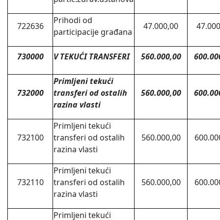
Prihodi od
722636
47.000,00
47.000
participacije građana
730000
V TEKUĆI TRANSFERI
560.000,00
600.00
Primljeni tekući
732000
transferi od ostalih
560.000,00
600.00
razina vlasti
Primljeni tekući
732100
transferi od ostalih
560.000,00
600.00
razina vlasti
Primljeni tekući
732110
transferi od ostalih
560.000,00
600.00
razina vlasti
Primljeni tekući