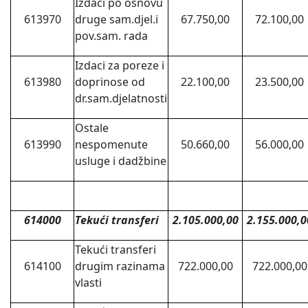
Izdaci po osnovu
613970
druge sam.djel.i
67.750,00
72.100,00
pov.sam. rada
Izdaci za poreze i
613980
doprinose od
22.100,00
23.500,00
dr.sam.djelatnosti
Ostale
613990
nespomenute
50.660,00
56.000,00
usluge i dadžbine
614000
Tekući transferi
2.105.000,00
2.155.000,0
Tekući transferi
614100
drugim razinama
722.000,00
722.000,00
vlasti