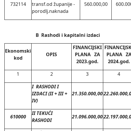
732114
transf.od županije -
560.000,00
600.00
porodlj.naknada
B Rashodi i kapitalni izdaci
FINANCIJSKI
FINANCIJSK
Ekonomski
OPIS
PLANA ZA
PLANA Z
kod
2023.god.
2024.god.
1
2
3
4
I RASHODI I
IZDACI (II + III +
21.350.000,00
22.260.000,
IV)
II TEKUĆI
610000
21.096.000,00
22.197.000,
RASHODI