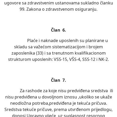
ugovore sa zdravstvenim ustanovama sukladno članku
99. Zakona o zdravstvenom osiguranju.
Član 6.
Plaće i naknade uposlenih su planirane u
skladu sa važećom sistematizacijom i brojem
zaposlenika (33) i sa trenutnom kvalifikacionom
strukturom uposlenih: VSS-15, VŠS-4, SSS-12 i NK-2.
Član 7.
Za rashode za koje nisu predviđena sredstva ili
nisu predviđena u dovoljnom iznosu ,ukoliko se ukaže
neodložna potreba,predviđena je tekuća pričuva.
Sredstva tekuće pričuve, prema utvrđenom prijedlogu,
donosi Upravno vijeće uz suglasnost resornog