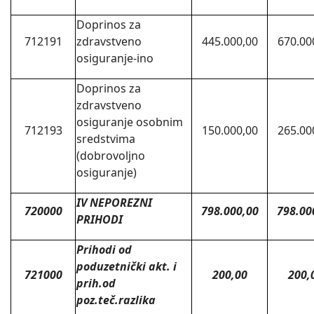
Doprinos za
712191
zdravstveno
445.000,00
670.00
osiguranje-ino
Doprinos za
zdravstveno
osiguranje osobnim
712193
150.000,00
265.00
sredstvima
(dobrovoljno
osiguranje)
IV NEPOREZNI
720000
798.000,00
798.00
PRIHODI
Prihodi od
poduzetnički akt. i
721000
200,00
200,
prih.od
poz.teč.razlika