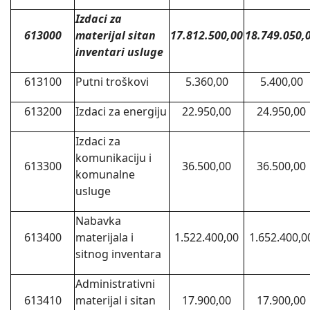
Izdaci za
613000
materijal sitan
17.812.500,00
18.749.050,
inventari usluge
613100
Putni troškovi
5.360,00
5.400,00
613200
Izdaci za energiju
22.950,00
24.950,00
Izdaci za
komunikaciju i
613300
36.500,00
36.500,00
komunalne
usluge
Nabavka
613400
materijala i
1.522.400,00
1.652.400,0
sitnog inventara
Administrativni
613410
materijal i sitan
17.900,00
17.900,00