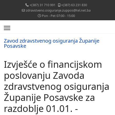
+(387) 31 710 991
+(387) 63 231 830
zdravstveno.osiguranje.zuppos@tel.net.ba
Pon - Pet 07:00 - 15:00
Zavod zdravstvenog osiguranja Županije
Posavske
Izvješće o financijskom
poslovanju Zavoda
zdravstvenog osiguranja
Županije Posavske za
razdoblje 01.01. -