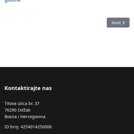
Next articl
Next
Kontaktirajte nas
Titova ulica br. 37
76290 Odžak
Bosna i Hercegovina
ID broj: 4254014250006