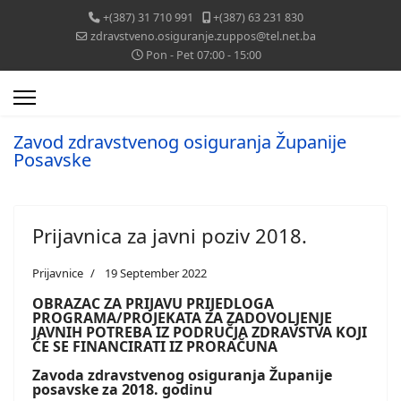
+(387) 31 710 991
+(387) 63 231 830
zdravstveno.osiguranje.zuppos@tel.net.ba
Pon - Pet 07:00 - 15:00
Zavod zdravstvenog osiguranja Županije
Posavske
Prijavnica za javni poziv 2018.
Prijavnice
19 September 2022
OBRAZAC ZA PRIJAVU
PRIJEDLOGA
PROGRAMA/PROJEKATA ZA ZADOVOLJENJE
JAVNIH POTREBA
IZ PODRUČJA ZDRAVSTVA KOJI
ĆE SE FINANCIRATI IZ PRORAČUNA
Zavoda zdravstvenog osiguranja
Županije
posavske za 2018. godinu