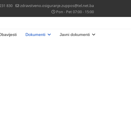
 231 830
zdravstveno.osiguranje.zuppos@tel.net.ba
Pon - Pet 07:00 - 15:00
Obavijesti
Dokumenti
Javni dokumenti