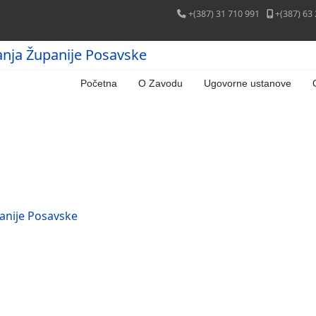
+(387) 31 710 991
+(387) 63
anja Županije Posavske
Početna
O Zavodu
Ugovorne ustanove
anije Posavske