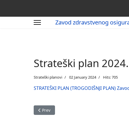
Zavod zdravstvenog osigur
Strateški plan 2024
Strateški planovi
02 January 2024
Hits: 705
STRATEŠKI PLAN (TROGODIŠNJI PLAN) Zavoda
Previous article: Strateški plan 2025.-2027.
Prev