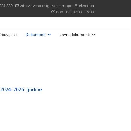
 231 830
zdravstveno.osiguranje.zuppos@tel.net.ba
Pon - Pet 07:00 - 15:00
Obavijesti
Dokumenti
Javni dokumenti
2024.-2026. godine