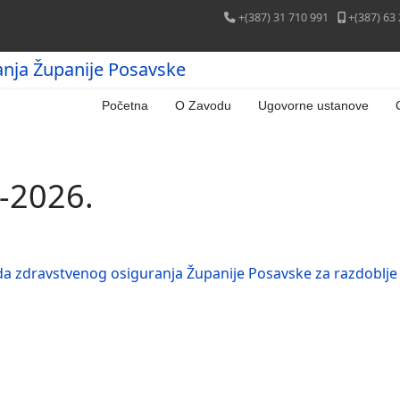
+(387) 31 710 991
+(387) 63
anja Županije Posavske
Početna
O Zavodu
Ugovorne ustanove
.-2026.
 zdravstvenog osiguranja Županije Posavske za razdoblje 