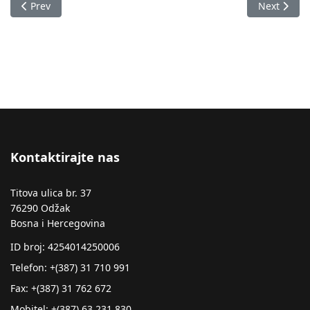
Previous article: Plan javnih nabava Zavoda zdravstvenog osi
Next articl
Prev
Next
Kontaktirajte nas
Titova ulica br. 37
76290 Odžak
Bosna i Hercegovina
ID broj: 4254014250006
Telefon: +(387) 31 710 991
Fax: +(387) 31 762 672
Mobitel: +(387) 63 231 830