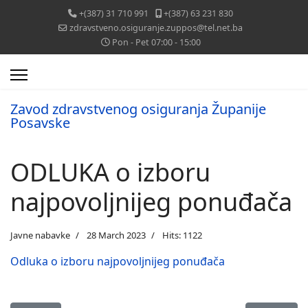
+(387) 31 710 991
+(387) 63 231 830
zdravstveno.osiguranje.zuppos@tel.net.ba
Pon - Pet 07:00 - 15:00
Zavod zdravstvenog osiguranja Županije
Posavske
ODLUKA o izboru
najpovoljnijeg ponuđača
Javne nabavke
28 March 2023
Hits: 1122
Odluka o izboru najpovoljnijeg ponuđača