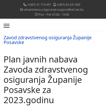
+(387) 31 710 991
+(387) 63 231 830
zdravstveno.osiguranje.zuppos@tel.net.ba
Pon - Pet 07:00 - 15:00
Zavod zdravstvenog osiguranja Županije
Posavske
Plan javnih nabava
Zavoda zdravstvenog
osiguranja Županije
Posavske za
2023.godinu