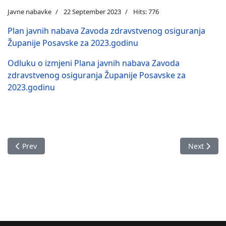
Javne nabavke
22 September 2023
Hits: 776
Plan javnih nabava Zavoda zdravstvenog osiguranja
Županije Posavske za 2023.godinu
Odluku o izmjeni Plana javnih nabava Zavoda
zdravstvenog osiguranja Županije Posavske za
2023.godinu
Previous article: OBAVIJEST O NABAVI
Next artic
Prev
Next